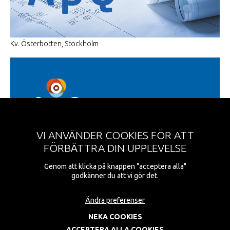
Kv. Österbotten, Stockholm
VI ANVÄNDER COOKIES FÖR ATT
Region Skåne
FÖRBÄTTRA DIN UPPLEVELSE
Lockarpsvägen 6c
213 76 Malmö
Genom att klicka på knappen "acceptera alla"
godkänner du att vi gör det.
Telefon: 040-6155500
Email:
info@apqel.se
Ändra preferenser
NEKA COOKIES
ACCEPTERA ALLA COOKIES