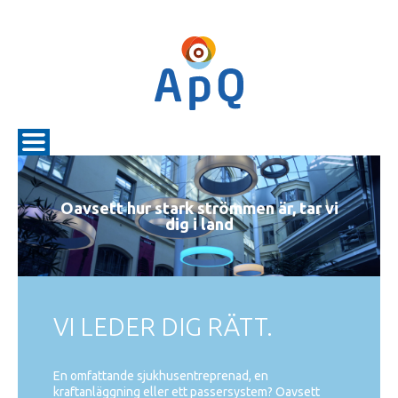
Oavsett hur stark strömmen är, tar vi
dig i land
VI LEDER DIG RÄTT.
En omfattande sjukhusentreprenad, en
kraftanläggning eller ett passersystem? Oavsett